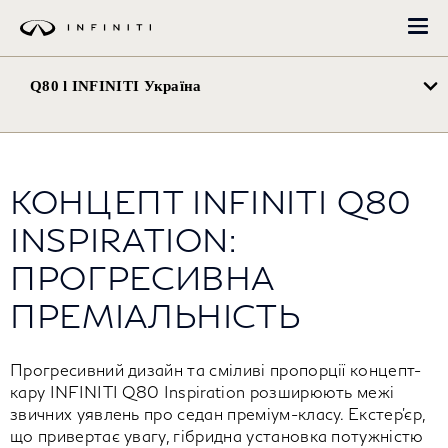
Перейти
до
основного
вмісту
Q80 l INFINITI Україна
КОНЦЕПТ INFINITI Q80
INSPIRATION:
ПРОГРЕСИВНА
ПРЕМІАЛЬНІСТЬ
Прогресивний дизайн та сміливі пропорції концепт-
кару INFINITI Q80 Inspiration розширюють межі
звичних уявлень про седан преміум-класу. Екстер'єр,
що привертає увагу, гібридна установка потужністю