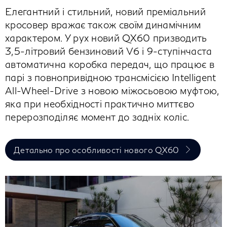
Елегантний і стильний, новий преміальний
кросовер вражає також своїм динамічним
характером. У рух новий QX60 призводить
3,5-літровий бензиновий V6 і 9-ступінчаста
автоматична коробка передач, що працює в
парі з повнопривідною трансмісією Intelligent
All-Wheel-Drive з новою міжосьовою муфтою,
яка при необхідності практично миттєво
перерозподіляє момент до задніх коліс.
Детально про особливості нового QX60