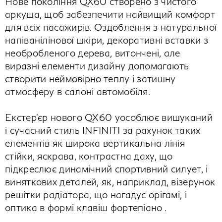
Нове покоління QX60 створено з чистого
аркуша, щоб забезпечити найвищий комфорт
для всіх пасажирів. Оздоблення з натуральної
напіванілінової шкіри, декоративні вставки з
необробленого дерева, витончені, але
виразні елементи дизайну допомагають
створити неймовірно теплу і затишну
атмосферу в салоні автомобіля.
Екстер'єр нового QX60 уособлює вишуканий
і сучасний стиль INFINITI за рахунок таких
елементів як широка вертикальна лінія
стійки, яскрава, контрастна даху, що
підкреслює динамічний спортивний силует, і
виняткових деталей, як, наприклад, візерунок
решітки радіатора, що нагадує орігамі, і
оптика в формі клавіш фортепіано .