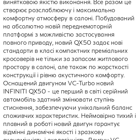
винятковою якістю виконання. Все разом це
створює розслаблюючу і максимально
комфортну атмосферу в салоні. Побудований
на абсолютно новій переднемоторній
платформі з можливістю застосування
повного приводу, новий QX50 задає нові
стандарти в класі компактних преміальних
кросоверів не тільки за запасом житлового
простору в салоні, але також по жорсткості
конструкції і рівню акустичного комфорту.
Оснащений двигуном VC-Turbo новий
INFINITI QX50 - це перший в світі серійний
автомобіль здатний змінювати ступінь
стиснення, забезпечуючи унікальний баланс
споживчих характеристик. Неймовірно тихий і
плавний в роботі новий двигун гарантує
відмінні динамічні якості і зразкову
економічність і екологічність. Двигун VC-