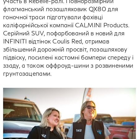
участь в Rebelle-ралі. Повнорозмірний
флагманський позашляховик QX80 для
гоночної траси підготували фахівці
каліфорнійської компанії CALMINI Products.
Серійний SUV, пофарбований в новий для
INFINITI відтінок Coulis Red, отримав
збільшений дорожній просвіт, позашляхову
підвіску, посилені кастомні бампери спереду і
ззаду, а також оффроуд-шини з розвиненими
грунтозацепами.