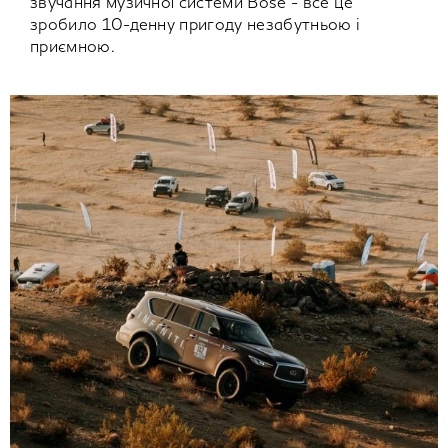
звучання музичної системи Bose - все це
зробило 10-денну пригоду незабутньою і
приємною.