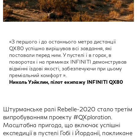
«З першого і до останнього метра дистанції
QX80 успішно вирішував всі завдання, які
поставали перед ним. У пустелі і в горах, в
поворотах і на прямиках INFINITI демонстрував
відмінні їздові якості, забезпечуючи при цьому
преміальний комфорт ».
Николь Уэйклин, пілот екипажу INFINITI QX80
Штурманське ралі Rebelle-2020 стало третім
випробуванням проекту #QXploration.
Масштабна пригода, що включає успішні
експедиції в пустелі Гобі і Йорданії, покликане