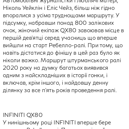
Автомобільні журналістки і люблячі матері,
Ніколь Уейклін і Еліс Чейз, більш ніж гідно
впоралися з усіма труднощами маршруту. У
підсумку, набравши понад 800 залікових
очок, жіночий екіпаж QX80 завоював місце в
першій дев'ятці серед учасниць що вперше
вийшли на старт Ребелло-ралі. При тому, що
навіть дістатися до фінішу в цей раз було як
ніколи важко. Маршрут штурманського ралі
2020 року на думку багатьох виявився
одним з найскладніших в історії гонки, і
включав, крім іншого, і найдовшу денну
ділянку за все п'ять років проведення ралі.
INFINITI QX80
У нинішньому році INFINITI вперше бере