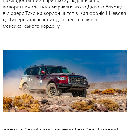
важкодоступним і при цьому надзвичайно
колоритним місцям американського Дикого Заходу -
від озера Тахо на кордоні штатів Каліфорнія і Невада
до Імперських піщаних дюн неподалік від
мексиканського кордону.