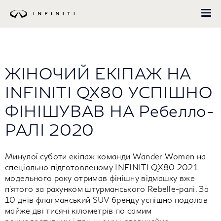
Перейти
до
основного
вмісту
ЖІНОЧИЙ ЕКІПАЖ НА
INFINITI QX80 УСПІШНО
ФІНІШУВАВ НА Ребелло-
РАЛІ 2020
Минулої суботи екіпаж команди Wander Women на
спеціально підготовленому INFINITI QX80 2021
модельного року отримав фінішну відмашку вже
п'ятого за рахунком штурманського Rebelle-ралі. За
10 днів флагманський SUV бренду успішно подолав
майже дві тисячі кілометрів по самим