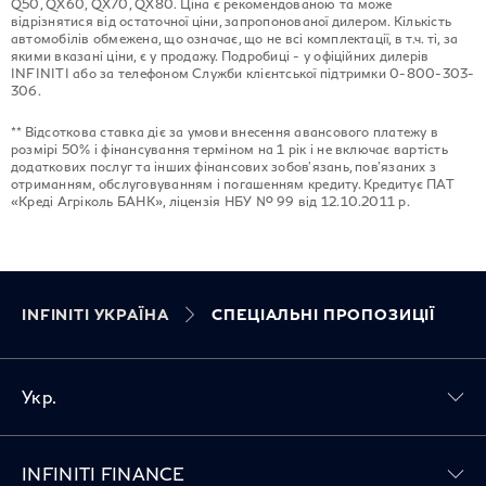
Q50, QX60, QX70, QX80. Ціна є рекомендованою та може
відрізнятися від остаточної ціни, запропонованої дилером. Кількість
автомобілів обмежена, що означає, що не всі комплектації, в т.ч. ті, за
якими вказані ціни, є у продажу. Подробиці - у офіційних дилерів
INFINITI або за телефоном Служби клієнтської підтримки 0-800-303-
306.
** Відсоткова ставка діє за умови внесення авансового платежу в
розмірі 50% і фінансування терміном на 1 рік і не включає вартість
додаткових послуг та інших фінансових зобов'язань, пов'язаних з
отриманням, обслуговуванням і погашенням кредиту. Кредитує ПАТ
«Креді Агріколь БАНК», ліцензія НБУ № 99 від 12.10.2011 р.
INFINITI УКРАЇНА
СПЕЦІАЛЬНІ ПРОПОЗИЦІЇ
Укр.
Toggle INFINITI FINANCE menu
INFINITI FINANCE